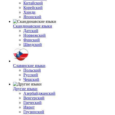
Китайский
Корейский
Хинди
Японский
Скандинавские языки
Датский
Норвежский
Финский
Шведский
Славянские языки
Польский
Русский
Чешский
Другие языки
Азербайджанский
Венгерский
Греческий
Иврит
Грузинский