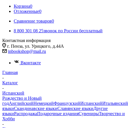
Корзина
0
Отложенные
0
Сравнение товаров
0
8 800 301 08 25
звонок по России бесплатный
Контактная информация
г. Пенза, ул. Урицкого, д.44А
inbookshop@mail.ru
Вконтакте
Главная
-
Каталог
-
Испанский
Рождество и Новый
год
Английский
Немецкий
Французский
Испанский
Итальянский
языки
Скандинавские языки
Славянские языки
Другие
языки
Распродажа
Подарочные издания
Сувениры
Творчество и
Хобби
-