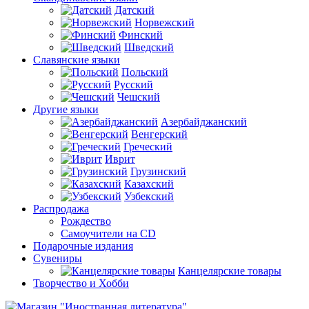
Датский
Норвежский
Финский
Шведский
Славянские языки
Польский
Русский
Чешский
Другие языки
Азербайджанский
Венгерский
Греческий
Иврит
Грузинский
Казахский
Узбекский
Распродажа
Рождество
Самоучители на CD
Подарочные издания
Сувениры
Канцелярские товары
Творчество и Хобби