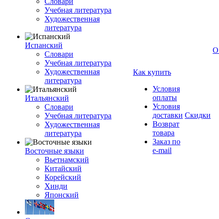
Словари
Учебная литература
Художественная
литература
Испанский
О
Словари
Учебная литература
Художественная
Как купить
литература
Условия
оплаты
Итальянский
Условия
Словари
доставки
Скидки
Учебная литература
Возврат
Художественная
товара
литература
Заказ по
e-mail
Восточные языки
Вьетнамский
Китайский
Корейский
Хинди
Японский