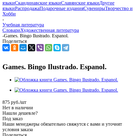
языки
Скандинавские языки
Славянские языки
Другие
языки
Распродажа
Подарочные издания
Сувениры
Творчество и
Хобби
-
Учебная литература
Словари
Художественная литература
-
Games. Bingo Ilustrado. Espanol.
Поделиться
Games. Bingo Ilustrado. Espanol.
875
руб.
/шт
Нет в наличии
Нашли дешевле?
Под заказ
Наши менеджеры обязательно свяжутся с вами и уточнят
условия заказа
Поделиться