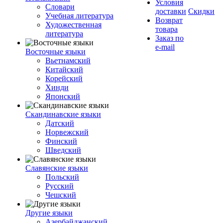
Условия
Словари
доставки
Скидки
Учебная литература
Возврат
Художественная
товара
литература
Заказ по
e-mail
Восточные языки
Вьетнамский
Китайский
Корейский
Хинди
Японский
Скандинавские языки
Датский
Норвежский
Финский
Шведский
Славянские языки
Польский
Русский
Чешский
Другие языки
Азербайджанский